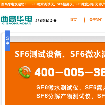
西高华电欢迎您！
SF6微水测试仪
、
SF6检漏仪
、
SF6纯度分析仪
客户服
首页
关于我们