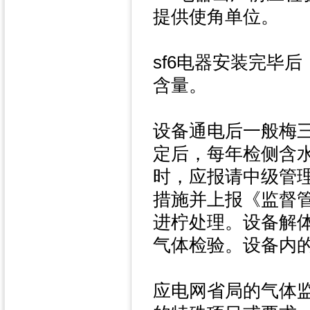
提供使角单位。
sf6电器安装完毕
含量。
设备通电后一般梅三
定后，每年检侧含
时，应报请中级管
措施并上报《监督
进柠处理。设备解体
气体检验。设备内
应电网省局的气体