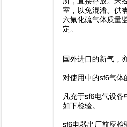
所，直接存放。未
室，以免混淆。供
六氟化硫
气体
质量
定。
国外进口的新气，
对使用中的sf6气
凡充于sf6电气设备
如下检验。
sf6电器出厂前应