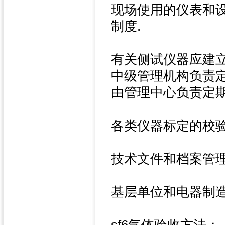
现场使用的仪表和
制度.
有关侧试仪器应建
中级管理机构负责
由管理中心负责定
各类仪器标定的校
技术文件和档案管
基层单位和电器制造