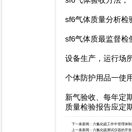
sf6气体验收方法；
sf6气体质量分析检
sf6气体质最监督
设备生产，运行场
个体防护用品一使
新气验收、每年定期
质量检验报告应定
下一条新闻：
六氟化硫工作中管理体制
上一条新闻：
六氟化硫测试仪器的开发