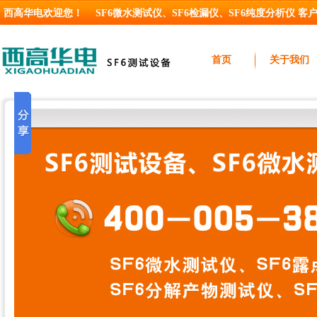
西高华电欢迎您！
SF6微水测试仪
、
SF6检漏仪
、
SF6纯度分析仪
客户服
首页
关于我们