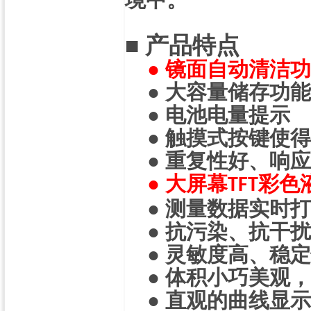
■
产品特点
●
镜面自动清洁功
●
大容量储存功能
●
电池电量提示
●
触摸式按键使得
●
重复性好、响应
●
大屏幕
彩色
TFT
●
测量数据实时打
●
抗污染、抗干扰
●
灵敏度高、稳定
●
体积小巧美观，
●
直观的曲线显示