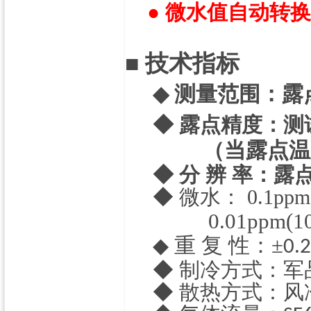
●
微水值自动转换
■
技术指标
测量范围：露
◆
◆
露点精度：
测
（当露点温
◆
分 辨 率：露
◆
微水：
0.1ppm
0.01ppm(1
重 复 性：±
◆
0.2
◆
制冷方式：军
◆
散热方式：风