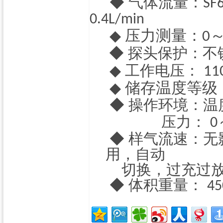
◆
气体流量：
SF
0.4L/min
压力测量：
◆
0
◆
探头保护：不
◆
工作电压：
11
储存温度等级
◆
◆
操作环境：温
压力：
0
◆
样气流速：无
用，自动
切换，过充过放
◆
体积重量：
45