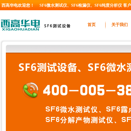
西高华电欢迎您！
SF6微水测试仪
、
SF6检漏仪
、
SF6纯度分析仪
客户服
首页
关于我们