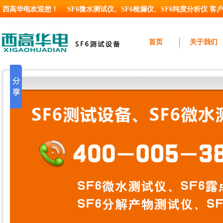
西高华电欢迎您！
SF6微水测试仪
、
SF6检漏仪
、
SF6纯度分析仪
客户服
首页
关于我们